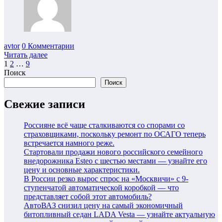
avtor
0 Комментарии
Читать далее
Пагинация
1
2
…
9
Поиск
записей
Поиск
Свежие записи
Россияне всё чаще сталкиваются со спорами со
страховщиками, поскольку ремонт по ОСАГО теперь
встречается намного реже.
Стартовали продажи нового российского семейного
внедорожника Esteo с шестью местами — узнайте его
цену и основные характеристики.
В России резко вырос спрос на «Москвичи» с 9-
ступенчатой автоматической коробкой — что
представляет собой этот автомобиль?
АвтоВАЗ снизил цену на самый экономичный
битопливный седан LADA Vesta — узнайте актуальную