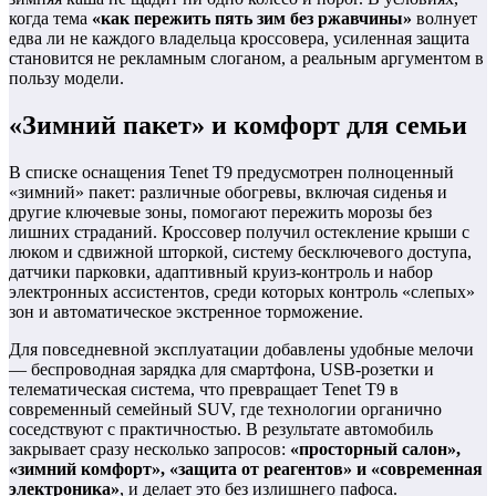
когда тема
«как пережить пять зим без ржавчины»
волнует
едва ли не каждого владельца кроссовера, усиленная защита
становится не рекламным слоганом, а реальным аргументом в
пользу модели.
«Зимний пакет» и комфорт для семьи
В списке оснащения Tenet T9 предусмотрен полноценный
«зимний» пакет: различные обогревы, включая сиденья и
другие ключевые зоны, помогают пережить морозы без
лишних страданий. Кроссовер получил остекление крыши с
люком и сдвижной шторкой, систему бесключевого доступа,
датчики парковки, адаптивный круиз‑контроль и набор
электронных ассистентов, среди которых контроль «слепых»
зон и автоматическое экстренное торможение.
Для повседневной эксплуатации добавлены удобные мелочи
— беспроводная зарядка для смартфона, USB‑розетки и
телематическая система, что превращает Tenet T9 в
современный семейный SUV, где технологии органично
соседствуют с практичностью. В результате автомобиль
закрывает сразу несколько запросов:
«просторный салон»,
«зимний комфорт», «защита от реагентов» и «современная
электроника»
, и делает это без излишнего пафоса.