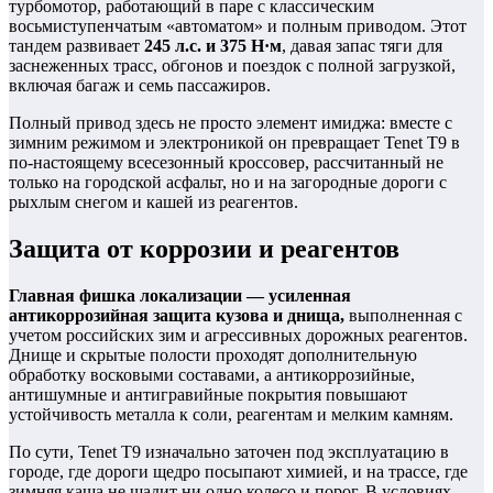
турбомотор, работающий в паре с классическим
восьмиступенчатым «автоматом» и полным приводом. Этот
тандем развивает
245 л.с. и 375 Н·м
, давая запас тяги для
заснеженных трасс, обгонов и поездок с полной загрузкой,
включая багаж и семь пассажиров.
Полный привод здесь не просто элемент имиджа: вместе с
зимним режимом и электроникой он превращает Tenet T9 в
по‑настоящему всесезонный кроссовер, рассчитанный не
только на городской асфальт, но и на загородные дороги с
рыхлым снегом и кашей из реагентов.
Защита от коррозии и реагентов
Главная фишка локализации — усиленная
антикоррозийная защита кузова и днища,
выполненная с
учетом российских зим и агрессивных дорожных реагентов.
Днище и скрытые полости проходят дополнительную
обработку восковыми составами, а антикоррозийные,
антишумные и антигравийные покрытия повышают
устойчивость металла к соли, реагентам и мелким камням.
По сути, Tenet T9 изначально заточен под эксплуатацию в
городе, где дороги щедро посыпают химией, и на трассе, где
зимняя каша не щадит ни одно колесо и порог. В условиях,