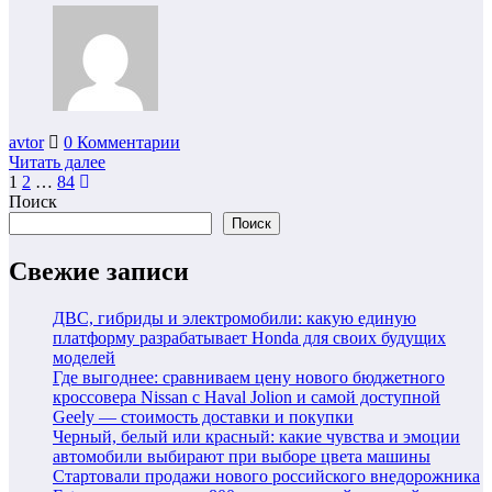
avtor
0 Комментарии
Читать далее
Пагинация
1
2
…
84
Поиск
записей
Поиск
Свежие записи
ДВС, гибриды и электромобили: какую единую
платформу разрабатывает Honda для своих будущих
моделей
Где выгоднее: сравниваем цену нового бюджетного
кроссовера Nissan с Haval Jolion и самой доступной
Geely — стоимость доставки и покупки
Черный, белый или красный: какие чувства и эмоции
автомобили выбирают при выборе цвета машины
Стартовали продажи нового российского внедорожника