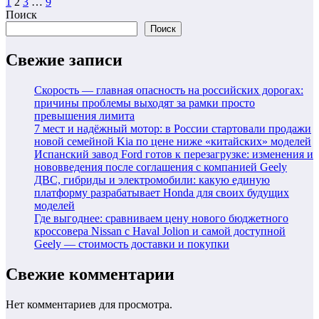
Пагинация
1
2
3
…
9
Поиск
записей
Поиск
Свежие записи
Скорость — главная опасность на российских дорогах:
причины проблемы выходят за рамки просто
превышения лимита
7 мест и надёжный мотор: в России стартовали продажи
новой семейной Kia по цене ниже «китайских» моделей
Испанский завод Ford готов к перезагрузке: изменения и
нововведения после соглашения с компанией Geely
ДВС, гибриды и электромобили: какую единую
платформу разрабатывает Honda для своих будущих
моделей
Где выгоднее: сравниваем цену нового бюджетного
кроссовера Nissan с Haval Jolion и самой доступной
Geely — стоимость доставки и покупки
Свежие комментарии
Нет комментариев для просмотра.