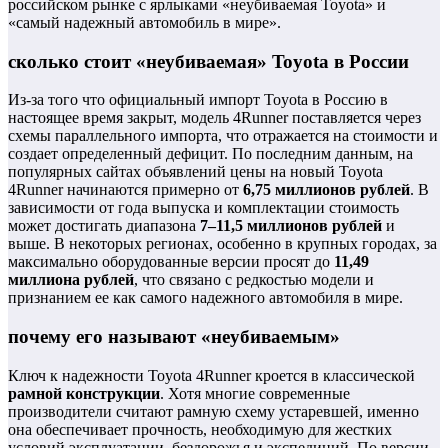
российском рынке с ярлыками «неубиваемая Toyota» и
«самый надежный автомобиль в мире».
сколько стоит «неубиваемая» Toyota в России
Из-за того что официальный импорт Toyota в Россию в
настоящее время закрыт, модель 4Runner поставляется через
схемы параллельного импорта, что отражается на стоимости и
создает определенный дефицит. По последним данным, на
популярных сайтах объявлений цены на новый Toyota
4Runner начинаются примерно от
6,75 миллионов рублей
. В
зависимости от года выпуска и комплектации стоимость
может достигать диапазона
7–11,5 миллионов рублей
и
выше. В некоторых регионах, особенно в крупных городах, за
максимально оборудованные версии просят до
11,49
миллиона рублей
, что связано с редкостью модели и
признанием ее как самого надежного автомобиля в мире.
почему его называют «неубиваемым»
Ключ к надежности Toyota 4Runner кроется в классической
рамной конструкции
. Хотя многие современные
производители считают рамную схему устаревшей, именно
она обеспечивает прочность, необходимую для жестких
условий эксплуатации, бездорожья и экспедиций. По версии