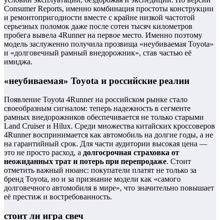
Consumer Reports, именно комбинация простоты конструкции
и ремонтопригодности вместе с крайне низкой частотой
серьезных поломок даже после сотен тысяч километров
пробега вывела 4Runner на первое место. Именно поэтому
модель заслуженно получила прозвища «неубиваемая Toyota»
и «долговечный рамный внедорожник», став частью её
имиджа.
«неубиваемая» Toyota и российские реалии
Появление Toyota 4Runner на российском рынке стало
своеобразным сигналом: теперь надежность в сегменте
рамных внедорожников обеспечивается не только старыми
Land Cruiser и Hilux. Среди множества китайских кроссоверов
4Runner воспринимается как автомобиль на долгие годы, а не
на гарантийный срок. Для части аудитории высокая цена —
это не просто расход, а
долгосрочная страховка от
неожиданных трат и потерь при перепродаже
. Стоит
отметить важный нюанс: покупатели платят не только за
бренд Toyota, но и за признание модели как «самого
долговечного автомобиля в мире», что значительно повышает
её престиж и востребованность.
стоит ли игра свеч