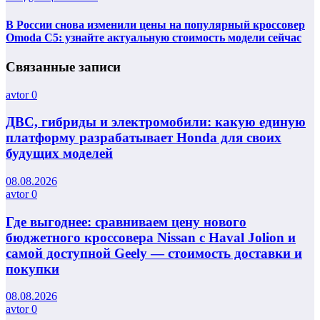
В России снова изменили цены на популярный кроссовер
Omoda C5: узнайте актуальную стоимость модели сейчас
Связанные записи
avtor
0
ДВС, гибриды и электромобили: какую единую
платформу разрабатывает Honda для своих
будущих моделей
08.08.2026
avtor
0
Где выгоднее: сравниваем цену нового
бюджетного кроссовера Nissan с Haval Jolion и
самой доступной Geely — стоимость доставки и
покупки
08.08.2026
avtor
0