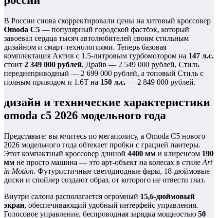
В России снова скорректировали цены на хитовый кроссовер
Omoda C5
— популярный городской фастбэк, который
завоевал сердца тысяч автолюбителей своим стильным
дизайном и смарт-технологиями. Теперь базовая
комплектация Актив с 1.5-литровым турбомотором на
147 л.с.
стоит
2 349 000 рублей
, Драйв — 2 549 000 рублей, Стиль
переднеприводный — 2 699 000 рублей, а топовый Стиль с
полным приводом и 1.6T на
150 л.с.
— 2 849 000 рублей.
дизайн и технические характеристики
omoda c5 2026 модельного года
Представьте: вы мчитесь по мегаполису, а Omoda C5 нового
2026 модельного года обтекает пробки с грацией пантеры.
Этот компактный кроссовер длиной
4400 мм
и клиренсом
190
мм
не просто машина — это арт-объект на колесах в стиле
Art
in Motion
. Футуристичные светодиодные фары, 18-дюймовые
диски и спойлер создают образ, от которого не отвести глаз.
Внутри салона располагается огромный
15,6-дюймовый
экран
, обеспечивающий удобный интерфейс управления.
Голосовое управление, беспроводная зарядка мощностью
50