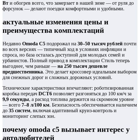
Вт
и обогрев всего, что замерзает в нашей зиме — от руля до
форсунок — делают поездки комфортными и удобными.
актуальные изменения цены и
преимущества комплектаций
Недавно
Omoda C5
подорожал на
30–50 тысяч рублей
почти
во всех версиях — типичный ход в условиях инфляции и
спроса, но база осталась доступной для молодых семей и
урбанистов. Полный привод в комплектации Стиль теперь
выгоднее, чем раньше —
на 250 тысяч дешевле
предшественника
. Это делает кроссовер идеальным выбором
для снежных дорог и сложных дорожных условий.
Технические характеристики впечатляют: роботизированная
коробка передач
DCT6
позволяет разгоняться до 100 км/ч за
9,9 секунды
, а расход топлива держится на скромном уровне
— всего
7–8 л/100 км
. Безопасность обеспечивается наличием
до
35 систем
, включая адаптивный круиз-контроль и
мониторинг слепых зон.
почему omoda c5 вызывает интерес у
автолюбителей