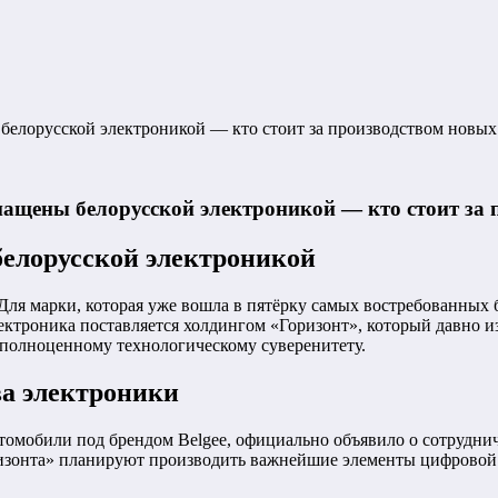
 белорусской электроникой — кто стоит за производством новы
снащены белорусской электроникой — кто стоит з
белорусской электроникой
Для марки, которая уже вошла в пятёрку самых востребованных 
ектроника поставляется холдингом «Горизонт», который давно и
к полноценному технологическому суверенитету.
ва электроники
томобили под брендом Belgee, официально объявило о сотрудни
изонта» планируют производить важнейшие элементы цифровой 