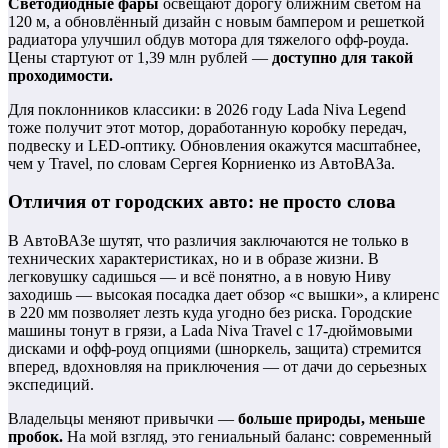
Светодиодные фары
освещают дорогу ближним светом на
120 м, а обновлённый дизайн с новым бампером и решеткой
радиатора улучшил обдув мотора для тяжелого офф-роуда.
Цены стартуют от 1,39 млн рублей —
доступно для такой
проходимости.
Для поклонников классики: в 2026 году Lada Niva Legend
тоже получит этот мотор, доработанную коробку передач,
подвеску и LED-оптику. Обновления окажутся масштабнее,
чем у Travel, по словам Сергея Корниенко из АвтоВАЗа.
Отличия от городских авто: не просто слова
В АвтоВАЗе шутят, что различия заключаются не только в
технических характеристиках, но и в образе жизни. В
легковушку садишься — и всё понятно, а в новую Ниву
заходишь — высокая посадка дает обзор «с вышки», а клиренс
в 220 мм позволяет лезть куда угодно без риска. Городские
машины тонут в грязи, а Lada Niva Travel с 17-дюймовыми
дисками и офф-роуд опциями (шноркель, защита) стремится
вперед, вдохновляя на приключения — от дачи до серьезных
экспедиций.
Владельцы меняют привычки —
больше природы, меньше
пробок.
На мой взгляд, это гениальный баланс: современный