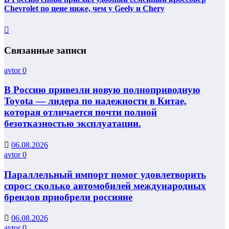
Chevrolet по цене ниже, чем у Geely и Chery
Связанные записи
avtor
0
В Россию привезли новую полноприводную
Toyota — лидера по надежности в Китае,
которая отличается почти полной
безотказностью эксплуатации.
06.08.2026
avtor
0
Параллельный импорт помог удовлетворить
спрос: сколько автомобилей международных
брендов приобрели россияне
06.08.2026
avtor
0