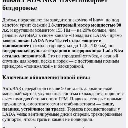
новая LADA Niva Travel покоряет
бездорожье
Друзья, представьте: вы заводите знакомую «Ниву», но под
капотом урчит свежий
1,8-литровый мотор мощностью 90
л.с.
и крутящим моментом 153 Нм — на 20% больше, чем
раньше. АвтоВАЗ в своем канале «Поладим с LADA» прямо
заявил:
новая LADA Niva Travel стала мощнее и
экономичнее
(расход в городе упал до 12,6 л/100 км), но
внедорожная душа легендарного внедорожника Lada Niva
осталась нетронутой.
Это не городской хэтчбек, а верный
спутник для колеи, песка и горок — с постоянным полным
приводом, «понижалкой» и блокировкой.
Ключевые обновления новой нивы
АвтоВАЗ переработал свыше 50 деталей: алюминиевый
масляный картер, улучшенная система охлаждения, поршни с
выемками для безопасности ГРМ. Подвеска теперь с новыми
пружинами, амортизаторами и стабилизатором —
тише,
плавнее, устойчивее на трассе.
Тормоза позаимствованы у
LADA Vesta: вентилируемые диски спереди, трехпоршневые
суппорты, чтобы грязь и камни не подводили.