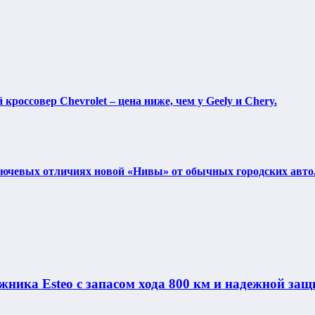
россовер Chevrolet – цена ниже, чем у Geely и Chery.
ключевых отличиях новой «Нивы» от обычных городских авто
ника Esteo с запасом хода 800 км и надежной защ