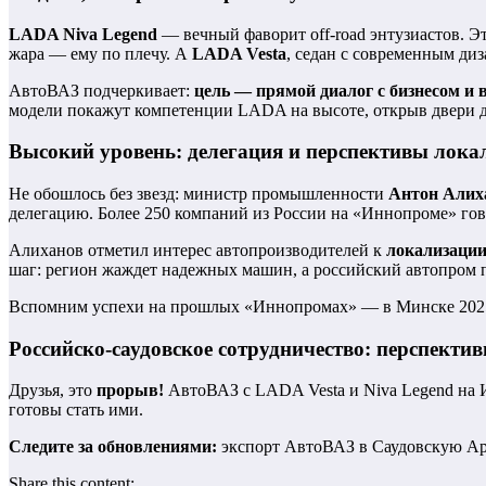
LADA Niva Legend
— вечный фаворит off-road энтузиастов. Э
жара — ему по плечу. А
LADA Vesta
, седан с современным ди
АвтоВАЗ подчеркивает:
цель — прямой диалог с бизнесом и
модели покажут компетенции LADA на высоте, открыв двери д
Высокий уровень: делегация и перспективы лока
Не обошлось без звезд: министр промышленности
Антон Алих
делегацию. Более 250 компаний из России на «Иннопроме» гово
Алиханов отметил интерес автопроизводителей к
локализации
шаг: регион жаждет надежных машин, а российский автопром п
Вспомним успехи на прошлых «Иннопромах» — в Минске 2025-го 
Российско-саудовское сотрудничество: перспекти
Друзья, это
прорыв!
АвтоВАЗ с LADA Vesta и Niva Legend на И
готовы стать ими.
Следите за обновлениями:
экспорт АвтоВАЗ в Саудовскую Ара
Share this content: