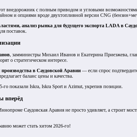
тот внедорожник с полным приводом и угловыми возможностями 
зайном и опциями вроде двухтопливной версии CNG (бензин+мет
 властями, анализ рынка для будущего экспорта LADA в Сау
ля поставок.
лизации
анов
, замминистры Михаил Иванов и Екатерина Приезжева, гл
рят о стратегическом интересе.
 производства в Саудовской Аравии
— если спрос подтвердитс
редлагает баланс цены и качества.
показали Iskra, Iskra Sport и Azimut, укрепив позиции.
вы вперёд
ннопроме Саудовская Аравия не просто удивляет, а строит мо
вию может стать хитом 2026-го!