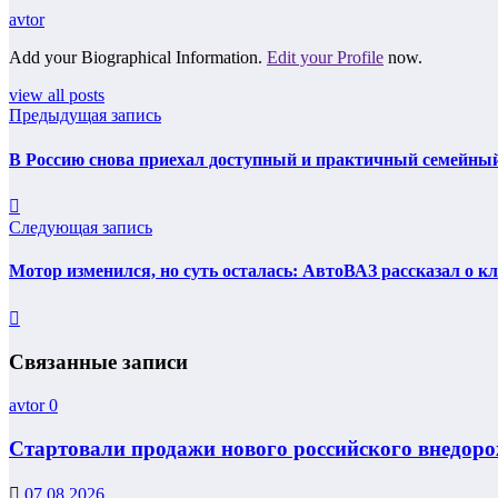
avtor
Add your Biographical Information.
Edit your Profile
now.
view all posts
Предыдущая запись
В Россию снова приехал доступный и практичный семейный к
Следующая запись
Мотор изменился, но суть осталась: АвтоВАЗ рассказал о 
Связанные записи
avtor
0
Стартовали продажи нового российского внедорож
07.08.2026