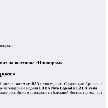
ннопром»
авит на выставке «Иннопром»
проме»
ий автогигант
АвтоВАЗ
готов удивить Саудовскую Аравию на
Две легендарные модели
LADA Niva Legend
и
LADA Vesta
орыве российского автопрома на Ближний Восток, где экспорт