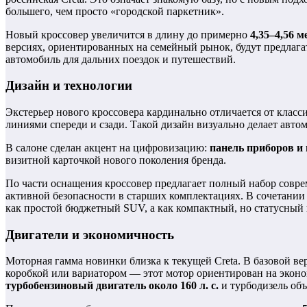
большего, чем просто «городской паркетник».
Новый кроссовер увеличится в длину до примерно
4,35–4,56 м
версиях, ориентированных на семейный рынок, будут предлага
автомобиль для дальних поездок и путешествий.
Дизайн и технологии
Экстерьер нового кроссовера кардинально отличается от клас
линиями спереди и сзади. Такой дизайн визуально делает авто
В салоне сделан акцент на цифровизацию:
панель приборов и
визитной карточкой нового поколения бренда.
По части оснащения кроссовер предлагает полный набор соврем
активной безопасности в старших комплектациях. В сочетан
как простой бюджетный SUV, а как компактный, но статусный 
Двигатели и экономичность
Моторная гамма новинки близка к текущей Creta. В базовой в
коробкой или вариатором — этот мотор ориентирован на эконо
турбобензиновый двигатель около 160 л. с.
и турбодизель объ