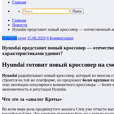
Главная
Главная
Новости
Hyundai представит новый кроссовер — отечественный а
Новости
avtor
15.06.2026
0 Комментарии
Hyundai представит новый кроссовер — отечеств
характеристиками удивит?
Hyundai готовит новый кроссовер на см
Hyundai
разрабатывает новый кроссовер, который во многом 
строится на той же платформе, но предложит
более крупные г
этап эволюции популярного компактного кроссовера — более 
экономичность и репутация Hyundai.
Что это за «аналог Креты»
Во всем мире роль продвинутого аналога Creta уже отчасти в
российская Creta. Это означает знакомую базу, но с новым под