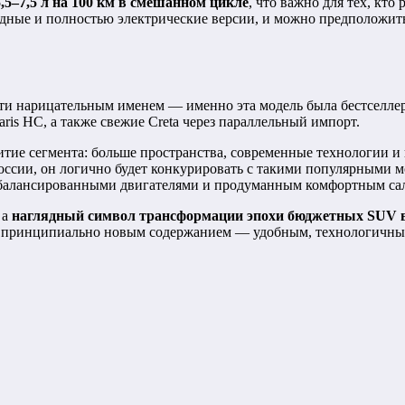
5,5–7,5 л на 100 км в смешанном цикле
, что важно для тех, кт
ные и полностью электрические версии, и можно предположить, 
ти нарицательным именем — именно эта модель была бестселлер
is HC, а также свежие Creta через параллельный импорт.
витие сегмента: больше пространства, современные технологии и
ссии, он логично будет конкурировать с такими популярными мо
сбалансированными двигателями и продуманным комфортным са
 а
наглядный символ трансформации эпохи бюджетных SUV в
 с принципиально новым содержанием — удобным, технологичн