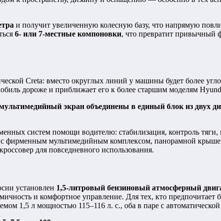
етра
и получит увеличенную колесную базу, что напрямую повли
ться
6- или 7-местные компоновки
, что превратит привычный 
сической Creta: вместо округлых линий у машины будет более у
мобиль дороже и приближает его к более старшим моделям Hyund
 мультимедийный экран объединены в единый блок из двух ди
енных систем помощи водителю: стабилизация, контроль тяги, п
ии с фирменным мультимедийным комплексом, панорамной крышей
кроссовер для повседневного использования.
ерсии установлен
1,5-литровый бензиновый атмосферный двига
мичность и комфортное управление. Для тех, кто предпочитает
емом 1,5 л мощностью 115–116 л. с., оба в паре с автоматическ