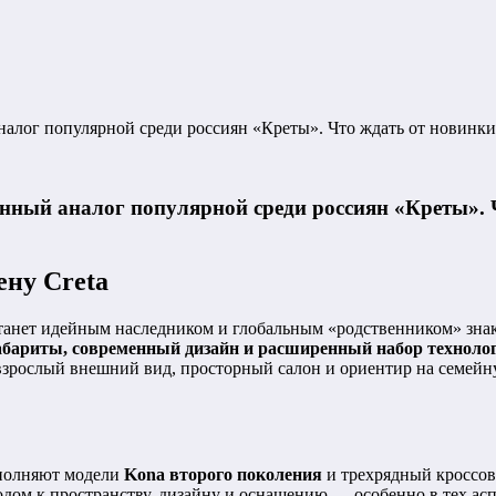
налог популярной среди россиян «Креты». Что ждать от новинки
енный аналог популярной среди россиян «Креты». 
ену Creta
станет идейным наследником и глобальным «родственником» зна
абариты, современный дизайн и расширенный набор технолог
взрослый внешний вид, просторный салон и ориентир на семейн
ыполняют модели
Kona второго поколения
и трехрядный кроссове
ходом к пространству, дизайну и оснащению — особенно в тех ас