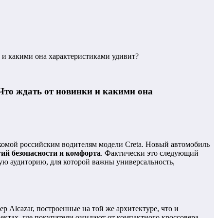
 и какими она характеристиками удивит?
Что ждать от новинки и какими она
комой российским водителям модели Creta. Новый автомобиль
ий безопасности и комфорта
. Фактически это следующий
ую аудиторию, для которой важны универсальность,
р Alcazar, построенные на той же архитектуре, что и
пектах, где покупатели ожидают от компактного кроссовера