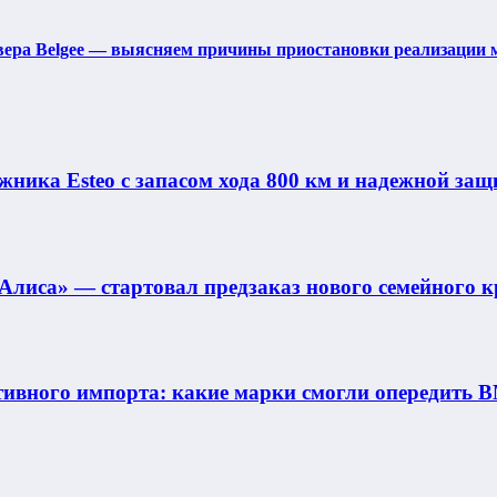
вера Belgee — выясняем причины приостановки реализации 
ника Esteo с запасом хода 800 км и надежной защ
Алиса» — стартовал предзаказ нового семейного к
ивного импорта: какие марки смогли опередить B