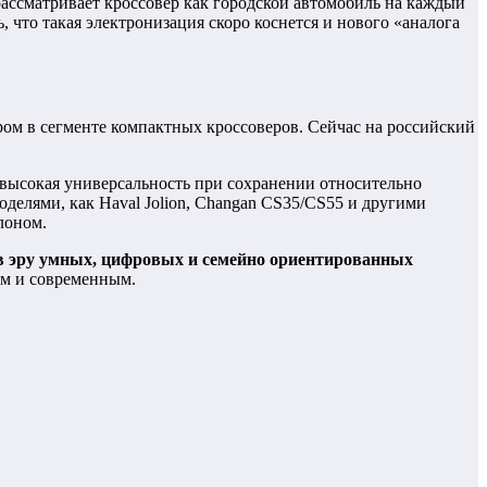
о рассматривает кроссовер как городской автомобиль на каждый
что такая электронизация скоро коснется и нового «аналога
ом в сегменте компактных кроссоверов. Сейчас на российский
 высокая универсальность при сохранении относительно
делями, как Haval Jolion, Changan CS35/CS55 и другими
лоном.
 эру умных, цифровых и семейно ориентированных
ым и современным.