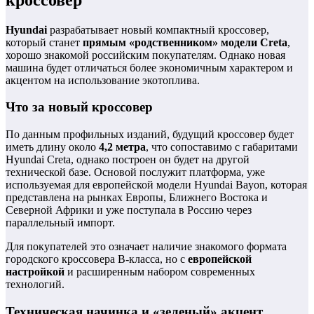
Hyundai
разрабатывает новый компактный кроссовер,
который станет
прямым «родственником» модели Creta
,
хорошо знакомой российским покупателям. Однако новая
машина будет отличаться более экономичным характером и
акцентом на использование экотоплива.
Что за новый кроссовер
По данным профильных изданий, будущий кроссовер будет
иметь длину около
4,2 метра
, что сопоставимо с габаритами
Hyundai Creta, однако построен он будет на другой
технической базе. Основой послужит платформа, уже
используемая для европейской модели Hyundai Bayon, которая
представлена на рынках Европы, Ближнего Востока и
Северной Африки и уже поступала в Россию через
параллельный импорт.
Для покупателей это означает наличие знакомого форматa
городского кроссовера B‑класса, но с
европейской
настройкой
и расширенным набором современных
технологий.
Техническая начинка и «зеленый» акцент