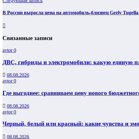
Следующая запись
В России выросла цена на автомобиль-близнец Geely Tugella
Связанные записи
avtor
0
ДВС, гибриды и электромобили: какую единую п
08.08.2026
avtor
0
Где выгоднее: сравниваем цену нового бюджетного
08.08.2026
avtor
0
Черный, белый или красный: какие чувства и э
08.08.2026