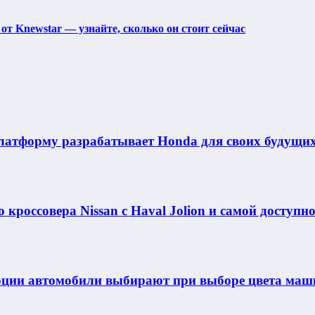
 от Knewstar — узнайте, сколько он стоит сейчас
латформу разрабатывает Honda для своих будущих
 кроссовера Nissan с Haval Jolion и самой доступн
моции автомобили выбирают при выборе цвета ма