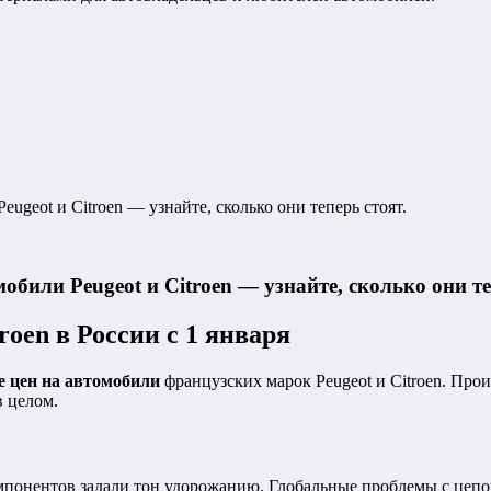
ugeot и Citroen — узнайте, сколько они теперь стоят.
обили Peugeot и Citroen — узнайте, сколько они те
oen в России с 1 января
 цен на автомобили
французских марок Peugeot и Citroen. Пр
в целом.
понентов задали тон удорожанию. Глобальные проблемы с цепоч