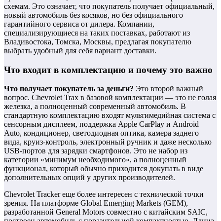
схемам. Это означает, что покупатель получает официальный,
новый автомобиль без косяков, но без официального
гарантийного сервиса от дилера. Компании,
специализирующиеся на таких поставках, работают из
Владивостока, Томска, Москвы, предлагая покупателю
выбрать удобный для себя вариант доставки.
Что входит в комплектацию и почему это важно
Что получает покупатель за деньги?
Это второй важный
вопрос. Chevrolet Trax в базовой комплектации — это не голая
железка, а полноценный современный автомобиль. В
стандартную комплектацию входят мультимедийная система с
сенсорным дисплеем, поддержка Apple CarPlay и Android
Auto, кондиционер, светодиодная оптика, камера заднего
вида, круиз-контроль, электронный ручник и даже несколько
USB-портов для зарядки смартфонов. Это не набор из
категории «минимум необходимого», а полноценный
функционал, который обычно приходится докупать в виде
дополнительных опций у других производителей.
Chevrolet Tracker еще более интересен с технической точки
зрения. На платформе Global Emerging Markets (GEM),
разработанной General Motors совместно с китайским SAIC,
построен автомобиль с поразительной компактностью. Длина