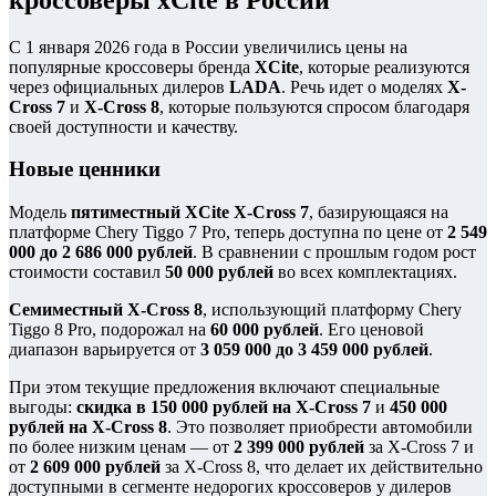
С 1 января 2026 года в России увеличились цены на
популярные кроссоверы бренда
XCite
, которые реализуются
через официальных дилеров
LADA
. Речь идет о моделях
X-
Cross 7
и
X-Cross 8
, которые пользуются спросом благодаря
своей доступности и качеству.
Новые ценники
Модель
пятиместный XCite X-Cross 7
, базирующаяся на
платформе Chery Tiggo 7 Pro, теперь доступна по цене от
2 549
000 до 2 686 000 рублей
. В сравнении с прошлым годом рост
стоимости составил
50 000 рублей
во всех комплектациях.
Семиместный X-Cross 8
, использующий платформу Chery
Tiggo 8 Pro, подорожал на
60 000 рублей
. Его ценовой
диапазон варьируется от
3 059 000 до 3 459 000 рублей
.
При этом текущие предложения включают специальные
выгоды:
скидка в 150 000 рублей на X-Cross 7
и
450 000
рублей на X-Cross 8
. Это позволяет приобрести автомобили
по более низким ценам — от
2 399 000 рублей
за X-Cross 7 и
от
2 609 000 рублей
за X-Cross 8, что делает их действительно
доступными в сегменте недорогих кроссоверов у дилеров