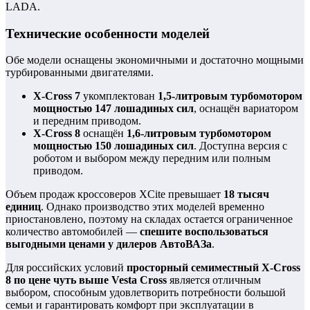
LADA.
Технические особенности моделей
Обе модели оснащены экономичными и достаточно мощными
турбированными двигателями.
X-Cross 7
укомплектован
1,5-литровым турбомотором
мощностью 147 лошадиных сил
, оснащён вариатором
и передним приводом.
X-Cross 8
оснащён
1,6-литровым турбомотором
мощностью 150 лошадиных сил
. Доступна версия с
роботом и выбором между передним или полным
приводом.
Объем продаж кроссоверов XCite превышает
18 тысяч
единиц
. Однако производство этих моделей временно
приостановлено, поэтому на складах остается ограниченное
количество автомобилей —
спешите воспользоваться
выгодными ценами у дилеров АвтоВАЗа
.
Для российских условий
просторный семиместный X-Cross
8 по цене чуть выше Vesta Cross
является отличным
выбором, способным удовлетворить потребности большой
семьи и гарантировать комфорт при эксплуатации в