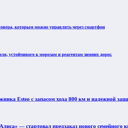
ссовера, которым можно управлять через смартфон
ля, устойчивого к морозам и реагентам зимних дорог.
ника Esteo с запасом хода 800 км и надежной защ
Алиса» — стартовал предзаказ нового семейного к