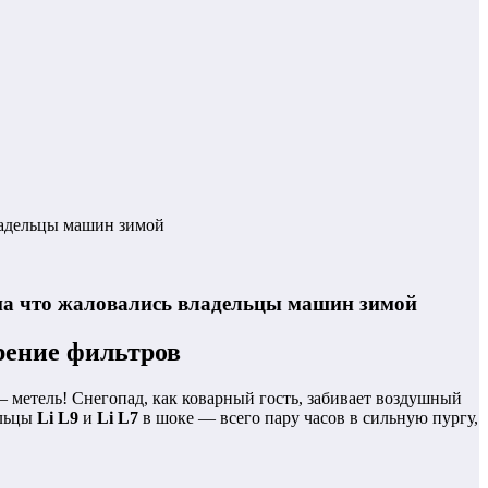
ладельцы машин зимой
на что жаловались владельцы машин зимой
орение фильтров
— метель! Снегопад, как коварный гость, забивает воздушный
ельцы
Li L9
и
Li L7
в шоке — всего пару часов в сильную пургу,