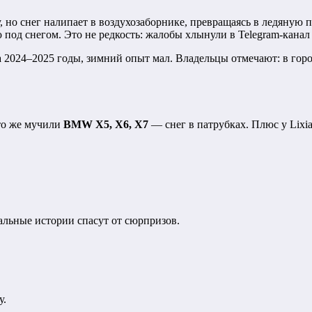
, но снег налипает в воздухозаборнике, превращаясь в ледяную 
под снегом. Это не редкость: жалобы хлынули в Telegram-канал 
 2024–2025 годы, зимний опыт мал. Владельцы отмечают: в город
то же мучили
BMW X5, X6, X7
— снег в патрубках. Плюс у Lixi
льные истории спасут от сюрпризов.
у.