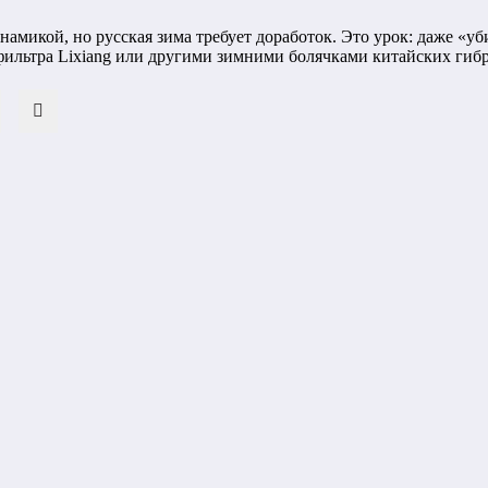
микой, но русская зима требует доработок. Это урок: даже «у
фильтра Lixiang или другими зимними болячками китайских гибр