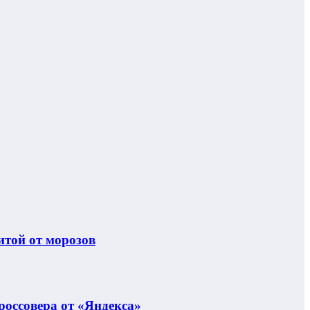
итой от морозов
россовера от «Яндекса»