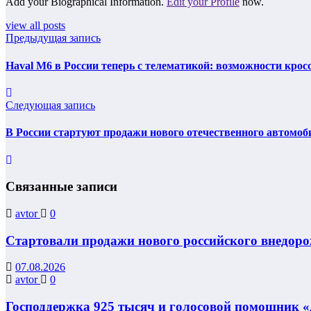
Add your Biographical Information.
Edit your Profile
now.
view all posts
Предыдущая запись
Haval M6 в России теперь с телематикой: возможности кро
Следующая запись
В России стартуют продажи нового отечественного автомоби
Связанные записи
avtor
0
Стартовали продажи нового российского внедорож
07.08.2026
avtor
0
Господдержка 925 тысяч и голосовой помощник «