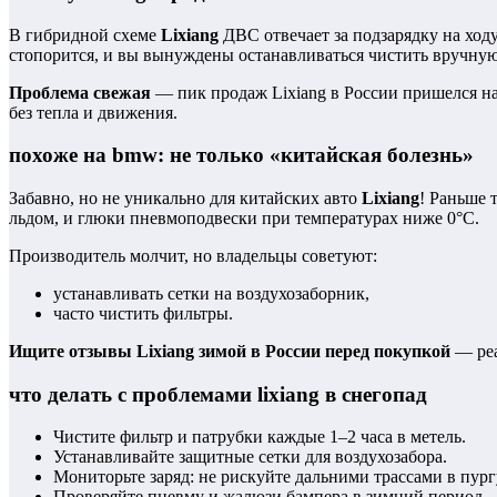
В гибридной схеме
Lixiang
ДВС отвечает за подзарядку на ходу
стопорится, и вы вынуждены останавливаться чистить вручную 
Проблема свежая
— пик продаж Lixiang в России пришелся на
без тепла и движения.
похоже на bmw: не только «китайская болезнь»
Забавно, но не уникально для китайских авто
Lixiang
! Раньше 
льдом, и глюки пневмоподвески при температурах ниже 0°C.
Производитель молчит, но владельцы советуют:
устанавливать сетки на воздухозаборник,
часто чистить фильтры.
Ищите отзывы Lixiang зимой в России перед покупкой
— реа
что делать с проблемами lixiang в снегопад
Чистите фильтр и патрубки каждые 1–2 часа в метель.
Устанавливайте защитные сетки для воздухозабора.
Мониторьте заряд: не рискуйте дальними трассами в пург
Проверяйте пневму и жалюзи бампера в зимний период.