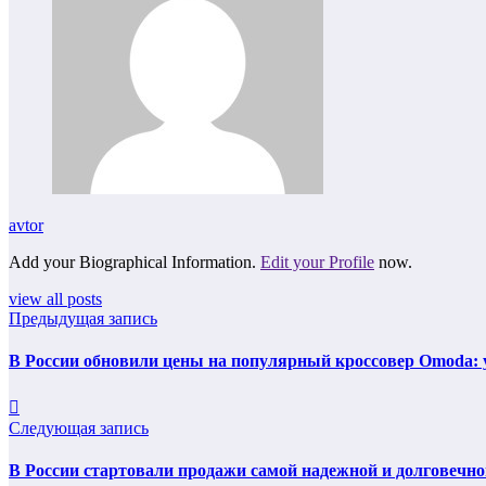
avtor
Add your Biographical Information.
Edit your Profile
now.
view all posts
Предыдущая запись
В России обновили цены на популярный кроссовер Omoda: 
Следующая запись
В России стартовали продажи самой надежной и долговечно