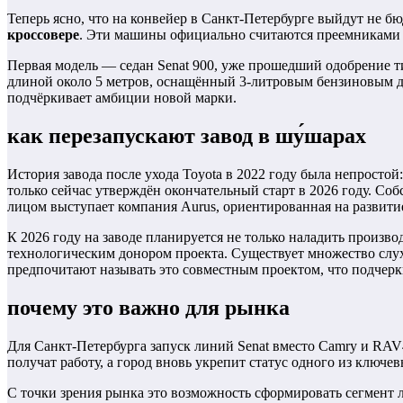
Теперь ясно, что на конвейер в Санкт-Петербурге выйдут не б
кроссовере
. Эти машины официально считаются преемниками C
Первая модель — седан Senat 900, уже прошедший одобрение т
длиной около 5 метров, оснащённый 3-литровым бензиновым д
подчёркивает амбиции новой марки.
как перезапускают завод в шу́шарах
История завода после ухода Toyota в 2022 году была непростой
только сейчас утверждён окончательный старт в 2026 году.
лицом выступает компания Aurus, ориентированная на развити
К 2026 году на заводе планируется не только наладить произво
технологическим донором проекта. Существует множество слухо
предпочитают называть это совместным проектом, что подчер
почему это важно для рынка
Для Санкт-Петербурга запуск линий Senat вместо Camry и RAV4
получат работу, а город вновь укрепит статус одного из ключе
С точки зрения рынка это возможность сформировать сегмент 