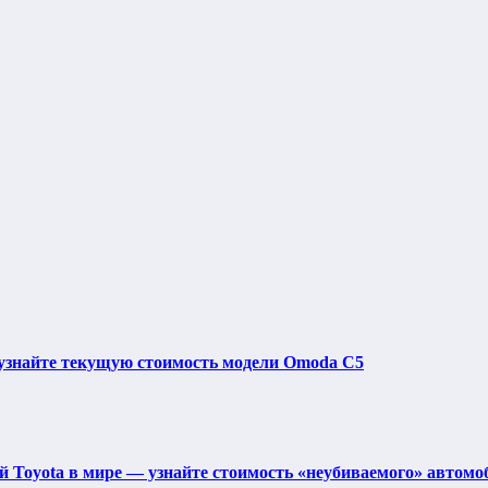
узнайте текущую стоимость модели Omoda C5
й Toyota в мире — узнайте стоимость «неубиваемого» автомо