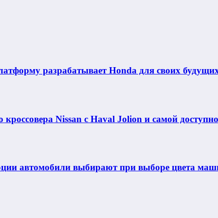
латформу разрабатывает Honda для своих будущих
 кроссовера Nissan с Haval Jolion и самой доступн
моции автомобили выбирают при выборе цвета ма