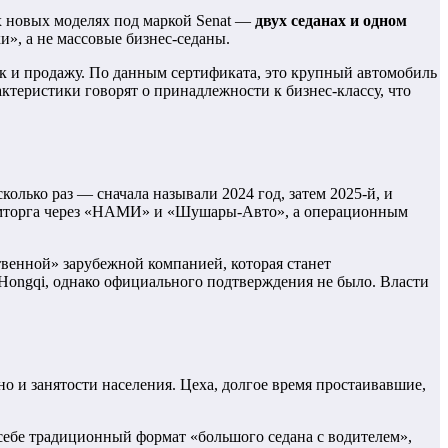
ёх новых моделях под маркой Senat —
двух седанах и одном
», а не массовые бизнес-седаны.
ск и продажу. По данным сертификата, это крупный автомобиль
теристики говорят о принадлежности к бизнес-классу, что
колько раз — сначала называли 2024 год, затем 2025-й, и
ромторга через «НАМИ» и «Шушары-Авто», а операционным
ственной» зарубежной компанией, которая станет
ь Hongqi, однако официального подтверждения не было. Власти
но и занятости населения. Цеха, долгое время простаивавшие,
 себе традиционный формат «большого седана с водителем»,