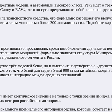
юджетные модели, а автомобили высокого класса. Речь идёт о тр
amry и RAV4, хотя по сути представляют собой «люкс по-русски
ипа транспортного средства, что формально разрешает его выпу
вигателем мощностью более 300 лошадиных сил. Подобные харак
: производство простаивало, сроки возобновления сдвигались нес
 Собственником мощностей формально являются структуры Минп
е премиального сегмента в России.
дство трёх моделей Senat, но и выстроить партнёрство с «друже
в о том, что базой для седана Senat 900 стала китайская модел
кивает интеграцию международных технологий.
 имеет критическое значение не только с точки зрения имиджа, 
вых центров российского автопрома.
локального премиального автопроизводства, который сочетает в