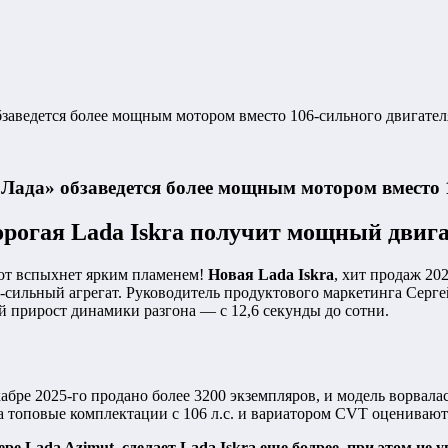
бзаведется более мощным мотором вместо 106-сильного двигател
«Лада» обзаведется более мощным мотором вместо 
орогая Lada Iskra получит мощный двига
вот вспыхнет ярким пламенем!
Новая Lada Iskra
, хит продаж 2
сильный агрегат. Руководитель продуктового маркетинга Сергей
 прирост динамики разгона — с 12,6 секунды до сотни.
кабре 2025-го продано более 3200 экземпляров, и модель ворвала
 а топовые комплектации с 106 л.с. и вариатором CVT оценивают
 Lada Azimut, сделает Lada Iskra еще бодрее, при этом не у