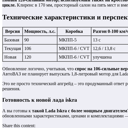
цикле.
Клиренс в 170 мм, просторный салон на пять мест и вм
Технические характеристики и перспе
Версия
Мощность, л.с.
Коробка
Разгон 0-100 км/
Базовая
90
МКПП-5
13 с
Текущая
106
МКПП-6 / CVT
12,6 / 13,8 с
Новая
120
МКПП-6 / CVT
улучшена
Обновление логично, учитывая, что
спрос на 106-сильные ве
АвтоВАЗ не планирует выпускать 1,8-литровый мотор для Lada 
Это не просто технический апгрейд – это продуманный ответ ры
решения.
Готовность к новой лада iskra
А вы готовы к
такой Lada Iskra с более мощным двигателем
обновленными характеристиками, ценами и комплектациями —
Share this content: