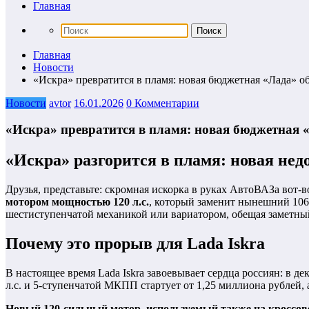
Главная
Главная
Новости
«Искра» превратится в пламя: новая бюджетная «Лада» о
Новости
avtor
16.01.2026
0 Комментарии
«Искра» превратится в пламя: новая бюджетная 
«Искра» разгорится в пламя: новая нед
Друзья, представьте: скромная искорка в руках АвтоВАЗа вот-
мотором мощностью 120 л.с.
, который заменит нынешний 106-
шестиступенчатой механикой или вариатором, обещая заметный
Почему это прорыв для Lada Iskra
В настоящее время Lada Iskra завоевывает сердца россиян: в де
л.с. и 5-ступенчатой МКПП стартует от 1,25 миллиона рублей,
Новый 120-сильный мотор, используемый также на кроссовере