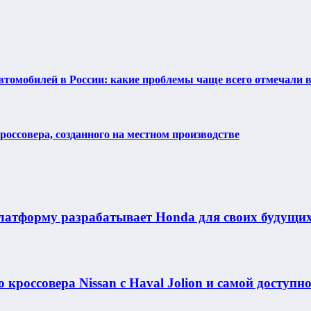
втомобилей в России: какие проблемы чаще всего отмечали 
оссовера, созданного на местном производстве
латформу разрабатывает Honda для своих будущих
 кроссовера Nissan с Haval Jolion и самой доступн