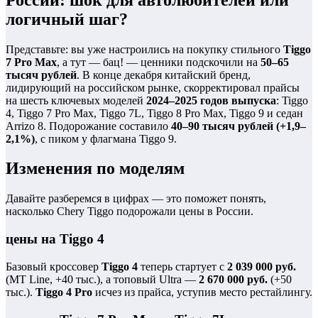
логичный шаг?
Представьте: вы уже настроились на покупку стильного
Tiggo
7 Pro Max
, а тут — бац! — ценники подскочили на
50–65
тысяч рублей
. В конце декабря китайский бренд,
лидирующий на российском рынке, скорректировал прайсы
на шесть ключевых моделей
2024–2025 годов выпуска
: Tiggo
4, Tiggo 7 Pro Max, Tiggo 7L, Tiggo 8 Pro Max, Tiggo 9 и седан
Arrizo 8. Подорожание составило
40–90 тысяч рублей (+1,9–
2,1%)
, с пиком у флагмана Tiggo 9.
Изменения по моделям
Давайте разберемся в цифрах — это поможет понять,
насколько Chery Tiggo подорожали цены в России.
цены на Tiggo 4
Базовый кроссовер
Tiggo 4
теперь стартует с
2 039 000 руб.
(MT Line, +40 тыс.), а топовый Ultra —
2 670 000 руб.
(+50
тыс.).
Tiggo 4 Pro
исчез из прайса, уступив место рестайлингу.