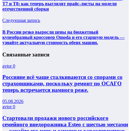
T7 и T8: как теперь выглядят прайс-листы на модели
отечественной сборки
Следующая запись
В России резко выросли цены на бюджетный
купеобразный кроссовер Omoda и его старшую модель —
узнайте актуальную стоимость обеих машин.
Связанные записи
avtor
0
Россияне всё чаще сталкиваются со спорами со
страховщиками, поскольку ремонт по ОСАГО
теперь встречается намного реже.
05.08.2026
avtor
0
Стартовали продажи нового российского
семейного внедорожника Esteo с шестью местами
— узнайте его цену и основные характеристики.