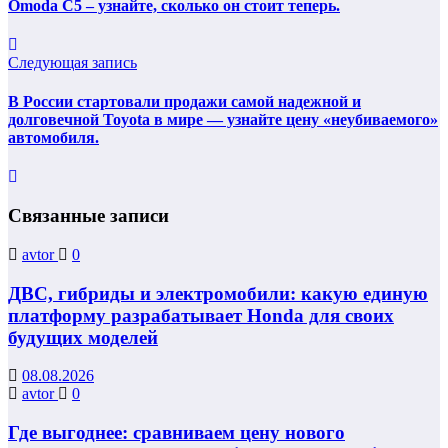
Omoda C5 – узнайте, сколько он стоит теперь.
Следующая запись
В России стартовали продажи самой надежной и
долговечной Toyota в мире — узнайте цену «неубиваемого»
автомобиля.
Связанные записи
avtor
0
ДВС, гибриды и электромобили: какую единую
платформу разрабатывает Honda для своих
будущих моделей
08.08.2026
avtor
0
Где выгоднее: сравниваем цену нового