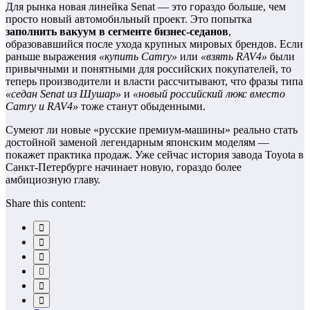
Для рынка новая линейка Senat — это гораздо больше, чем
просто новый автомобильный проект. Это попытка
заполнить вакуум в сегменте бизнес‑седанов
,
образовавшийся после ухода крупных мировых брендов. Если
раньше выражения
«купить Camry»
или
«взять RAV4»
были
привычными и понятными для российских покупателей, то
теперь производители и власти рассчитывают, что фразы типа
«седан Senat из Шушар»
и
«новый российский люкс вместо
Camry и RAV4»
тоже станут обыденными.
Сумеют ли новые «русские премиум‑машины» реально стать
достойной заменой легендарным японским моделям —
покажет практика продаж. Уже сейчас история завода Toyota в
Санкт‑Петербурге начинает новую, гораздо более
амбициозную главу.
Share this content: