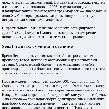
люкс-класса под маркой Senat. По данным городских властей
и отраслевых источников, к 2026 году на площадке
планируют запуск производства трех моделей — два седана и
один SUV, которые должны закрыть нишу, оставленную
популярными японскими моделями.
В профильных СМИ название Senat уже ассоциируют с
фразой
«Senat вместо Camry»
, что отражает намерение
нового бренда занять это важное место на рынке.
Senat и aurus: сходство и отличие
Бренд Senat напрямую связывают с Aurus, российским
производителем люксовых автомобилей для первых лиц
страны. Однако новый бренд — это отдельная линейка,
ориентированная на более широких и «земных» покупателей,
сохраняя высококлассный имидж.
Первая модель — седан с индексом 900, уже получивший
Одобрение типа транспортного средства. Эксперты считают,
что его техническая база — это перелицованный китайский
Hongqi H9, адаптированный под российские условия и бренд.
Такая схема — локальная сборка адаптированных китайских
платформ с российским именем — уже стала типичной для
постсанкционного автопрома, и проект в Шушарах лишь