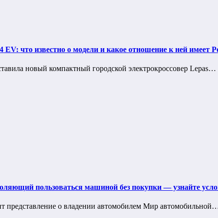
 EV: что известно о модели и какое отношение к ней имеет Р
редставила новый компактный городской электрокроссовер Lepas…
оляющий пользоваться машиной без покупки — узнайте услов
ит представление о владении автомобилем Мир автомобильной