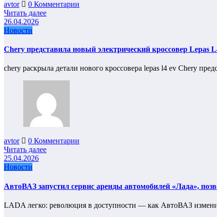
avtor
0 Комментарии
Читать далее
26.04.2026
Новости
Chery представила новый электрический кроссовер Lepas L4
chery раскрыла детали нового кроссовера lepas l4 ev Chery п
avtor
0 Комментарии
Читать далее
25.04.2026
Новости
АвтоВАЗ запустил сервис аренды автомобилей «Лада», позв
LADA легко: революция в доступности — как АвтоВАЗ измен