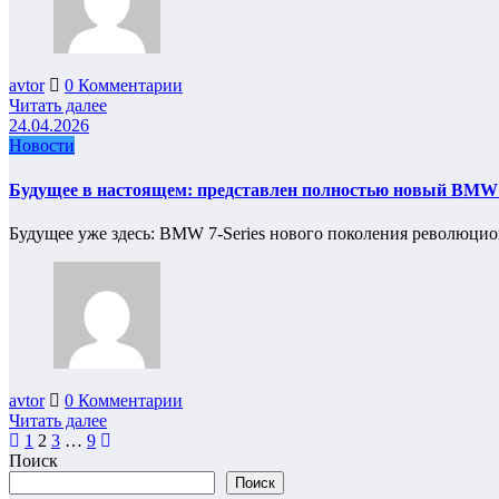
avtor
0 Комментарии
Читать далее
24.04.2026
Новости
Будущее в настоящем: представлен полностью новый BMW 7
Будущее уже здесь: BMW 7-Series нового поколения революц
avtor
0 Комментарии
Читать далее
Пагинация
1
2
3
…
9
Поиск
записей
Поиск