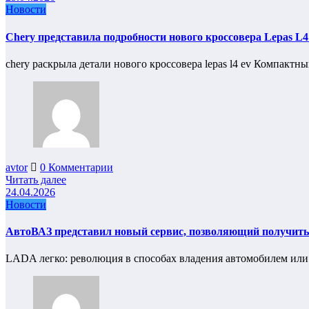
Новости
Chery представила подробности нового кроссовера Lepas L4 
chery раскрыла детали нового кроссовера lepas l4 ev Компакт
avtor
0 Комментарии
Читать далее
24.04.2026
Новости
АвтоВАЗ представил новый сервис, позволяющий получить а
LADA легко: революция в способах владения автомобилем ил