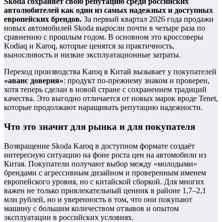
Skoda сохраняет свою репутацию среди российских
автолюбителей как один из самых надежных и доступных
европейских брендов.
За первый квартал 2026 года продажи
новых автомобилей Skoda выросли почти в четыре раза по
сравнению с прошлым годом. В основном это кроссоверы
Kodiaq и Karoq, которые ценятся за практичность,
выносливость и низкие эксплуатационные затраты.
Переход производства Karoq в Китай вызывает у покупателей
«аванс доверия»
: продукт по-прежнему знаком и проверен,
хотя теперь сделан в новой стране с сохранением традиций
качества. Это выгодно отличается от новых марок вроде Tenet,
которые продолжают наращивать репутацию надежности.
Что это значит для рынка и для покупателя
Возвращение Skoda Karoq в доступном формате создаёт
интересную ситуацию на фоне роста цен на автомобили из
Китая. Покупатели получают выбор между «молодыми»
брендами с агрессивным дизайном и проверенным именем
европейского уровня, но с китайской сборкой. Для многих
важен не только привлекательный ценник в районе 1,7–2,1
млн рублей, но и уверенность в том, что они покупают
машину с большим количеством отзывов и опытом
эксплуатации в российских условиях.