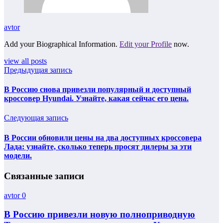
avtor
Add your Biographical Information.
Edit your Profile
now.
view all posts
Предыдущая запись
В Россию снова привезли популярный и доступный
кроссовер Hyundai. Узнайте, какая сейчас его цена.
Следующая запись
В России обновили цены на два доступных кроссовера
Лада: узнайте, сколько теперь просят дилеры за эти
модели.
Связанные записи
avtor
0
В Россию привезли новую полноприводную