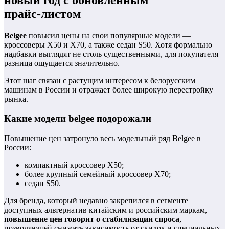
прайс‑листом
Belgee
повысил цены на свои популярные модели —
кроссоверы X50 и X70, а также седан S50. Хотя формально
надбавки выглядят не столь существенными, для покупателя
разница ощущается значительно.
Этот шаг связан с растущим интересом к белорусским
машинам в России и отражает более широкую перестройку
рынка.
Какие модели belgee подорожали
Повышение цен затронуло весь модельный ряд Belgee в
России:
компактный кроссовер X50;
более крупный семейный кроссовер X70;
седан S50.
Для бренда, который недавно закрепился в сегменте
доступных альтернатив китайским и российским маркам,
повышение цен говорит о стабилизации спроса
,
позволяющей снижать зависимость от скидок и специальных