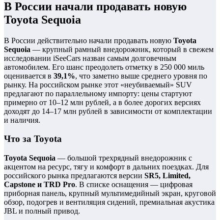
В России начали продавать новую
Toyota Sequoia
В России действительно начали продавать новую
Toyota
Sequoia
— крупный рамный внедорожник, который в свежем
исследовании iSeeCars назван самым долговечным
автомобилем. Его шанс преодолеть отметку в 250 000 миль
оценивается в
39,1%
, что заметно выше среднего уровня по
рынку. На российском рынке этот «неубиваемый» SUV
предлагают по параллельному импорту: цены стартуют
примерно от 10–12 млн рублей, а в более дорогих версиях
доходят до 14–17 млн рублей в зависимости от комплектации
и наличия.
Что за Toyota
Toyota Sequoia
— большой трехрядный внедорожник с
акцентом на ресурс, тягу и комфорт в дальних поездках. Для
российского рынка предлагаются версии
SR5, Limited,
Capstone и TRD Pro
. В списке оснащения — цифровая
приборная панель, крупный мультимедийный экран, круговой
обзор, подогрев и вентиляция сидений, премиальная акустика
JBL и полный привод.