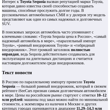
Интерес к
Toyota Sequoia
вызван репутацией марки Toyota,
которая давно известна своей способностью создавать
машины, способные прослужить долгие годы. В
русскоязычных автомобильных СМИ и у дилеров эту модель
представляют как один из самых надежных и долговечных
SUV.
В поисковых запросах автомобиль часто упоминают с
ключевыми словами: «Toyota Sequoia цена в России», «самый
надежный автомобиль в мире», «параллельный импорт
Toyota», «рамный внедорожник Toyota» и «гибридный
внедорожник». Этот громкий заголовок
полностью
оправдан
, ведь Sequoia действительно создавалась для
эксплуатации на длительных дистанциях и считается
настоящим долгожителем среди внедорожников.
Текст новости
В Россию по параллельному импорту привезли
Toyota
Sequoia
— большой рамный внедорожник, который в свежем
рейтинге iSeeCars признан самым долговечным автомобилем
в мире. Цены на российском рынке стартуют с отметки
10–12
млн рублей
: машины под заказ можно найти по минимальной
стоимости, а экземпляры из наличия в Москве и других
крупных городах оцениваются в диапазоне
11,29–14,3 млн