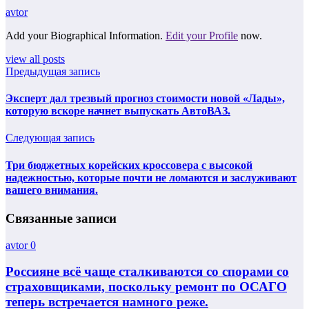
avtor
Add your Biographical Information.
Edit your Profile
now.
view all posts
Предыдущая запись
Эксперт дал трезвый прогноз стоимости новой «Лады»,
которую вскоре начнет выпускать АвтоВАЗ.
Следующая запись
Три бюджетных корейских кроссовера с высокой
надежностью, которые почти не ломаются и заслуживают
вашего внимания.
Связанные записи
avtor
0
Россияне всё чаще сталкиваются со спорами со
страховщиками, поскольку ремонт по ОСАГО
теперь встречается намного реже.