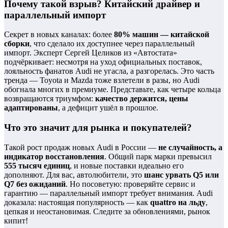
Почему такой взрыв? Китайский драйвер и
параллельный импорт
Секрет в новых каналах: более
80% машин — китайской
сборки
, что сделало их доступнее через параллельный
импорт. Эксперт Сергей Целиков из «Автостата»
подчёркивает: несмотря на уход официальных поставок,
лояльность фанатов Audi не угасла, а разгорелась. Это часть
тренда — Toyota и Mazda тоже взлетели в разы, но Audi
обогнала многих в премиуме. Представьте, как четыре кольца
возвращаются триумфом:
качество держится, цены
адаптированы
, а дефицит ушёл в прошлое.
Что это значит для рынка и покупателей?
Такой рост продаж новых Audi в России —
не случайность, а
индикатор восстановления
. Общий парк марки превысил
555 тысяч единиц
, и новые поставки идеально его
дополняют. Для вас, автолюбители, это
шанс урвать Q5 или
Q7 без ожиданий
. Но посоветую: проверяйте сервис и
гарантию — параллельный импорт требует внимания. Audi
доказала: настоящая популярность — как
quattro на льду
,
цепкая и неостановимая. Следите за обновлениями, рынок
кипит!