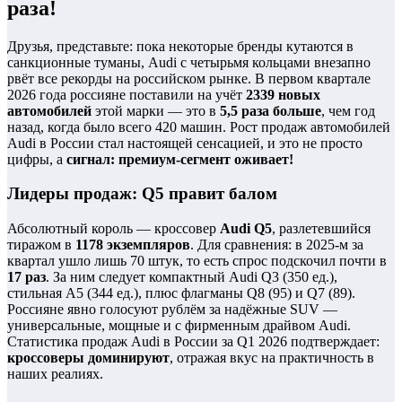
раза!
Друзья, представьте: пока некоторые бренды кутаются в
санкционные туманы, Audi с четырьмя кольцами внезапно
рвёт все рекорды на российском рынке. В первом квартале
2026 года россияне поставили на учёт
2339 новых
автомобилей
этой марки — это в
5,5 раза больше
, чем год
назад, когда было всего 420 машин. Рост продаж автомобилей
Audi в России стал настоящей сенсацией, и это не просто
цифры, а
сигнал: премиум-сегмент оживает!
Лидеры продаж: Q5 правит балом
Абсолютный король — кроссовер
Audi Q5
, разлетевшийся
тиражом в
1178 экземпляров
. Для сравнения: в 2025-м за
квартал ушло лишь 70 штук, то есть спрос подскочил почти в
17 раз
. За ним следует компактный Audi Q3 (350 ед.),
стильная A5 (344 ед.), плюс флагманы Q8 (95) и Q7 (89).
Россияне явно голосуют рублём за надёжные SUV —
универсальные, мощные и с фирменным драйвом Audi.
Статистика продаж Audi в России за Q1 2026 подтверждает:
кроссоверы доминируют
, отражая вкус на практичность в
наших реалиях.