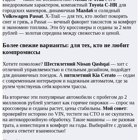
внедорожным характером, компактный
Toyota C-HR
для
городских маневров, динамичная
Mazda6
и солидный
Volkswagen Passat
. X-Trail — для тех, кто любит покорять
снег и грязь, а Passat — вечный фаворит таксистов за комфорт
и экономию топлива. Эти б/у кроссоверы и седаны за 2 млн
рублей — золотая середина между свежестью и ценой.
Более свежие варианты: для тех, кто не любит
компромиссы
Хотите помоложе?
Шестилетний Nissan Qashqai
— хит с
отличной управляемостью и стильным дизайном, подойдет
для динамичных поездок. А
пятилетний Kia Cerato
— седан
с современным интерьером и надежным автоматом, где за
рулем чувствуешь себя королем трассы.
На вторичке эти популярные автомобили с пробегом до 2
миллионов рублей улетают как горячие пирожки — спрос на
кроссоверы и седаны растет, цены стабильны.
Мой совет
:
проверяйте историю по VIN, тестите на СТО и не скупитесь
на антикоррозийную обработку. Такие машины — не разовая
трата, а инвестиция в комфорт на годы. Выбирайте с душой, и
дорога ответит взаимностью!