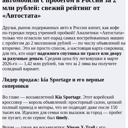
млн рублей: свежий рейтинг от
«Автостата»
Друзья, рынок подержанных авто в России кипит, как кофе
по-турецки перед утренней пробкой! Аналитики «Автостата»
только что огласили хит-парад самых востребованных машин
с пробегом до 2 миллионов рублей — по числу объявлений на
вторичке. Это не просто список, а настоящая карта сокровищ
для тех, кто ищет
надежного спутника по трассе или двору
за разумные деньги
. Средняя цена б/у легковушки в марте
2026-го — 1,42 млн рублей, так что за 2 ляма вы получите
солидный вариант.
Лидер продаж: kia Sportage и его верные
соперники
Во главе — восьмилетний
Kia Sportage
. Этот корейский
кроссовер — король объявлений: просторный салон, цепкий
полный привод и моторы, что не подводят даже после 150
тысяч км. Идеален для семьи или вылазок за город — пробег
не пугает, если сервис был
timely
.
Рядом — такие же восьмилетки:
Nissan X-Trail
с его