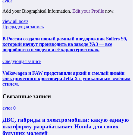
avtor
Add your Biographical Information.
Edit your Profile
now.
view all posts
Предыдущая запись
В России создали новый рамный внедорожник Sollers S9,
который начнут производить на заводе УАЗ — все
подробности о модели и её характеристиках.
Следующая запись
Volkswagen и FAW представили яркий и смелый дизайн
электрического кроссовера Jetta X с уникальным зелёным
стилем.
Связанные записи
avtor
0
ДВС, гибриды и электромобили: какую единую
платформу разрабатывает Honda для своих
будущих моделей