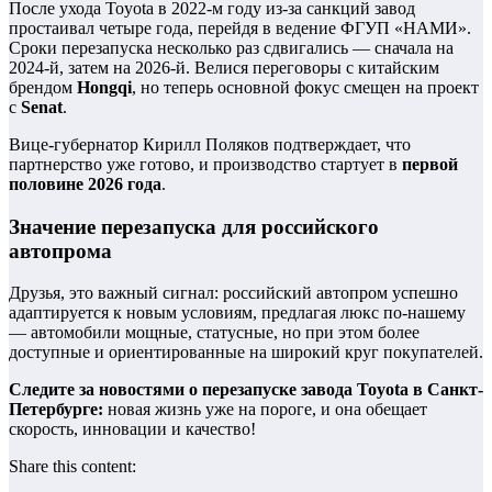
После ухода Toyota в 2022-м году из-за санкций завод
простаивал четыре года, перейдя в ведение ФГУП «НАМИ».
Сроки перезапуска несколько раз сдвигались — сначала на
2024-й, затем на 2026-й. Велися переговоры с китайским
брендом
Hongqi
, но теперь основной фокус смещен на проект
с
Senat
.
Вице-губернатор Кирилл Поляков подтверждает, что
партнерство уже готово, и производство стартует в
первой
половине 2026 года
.
Значение перезапуска для российского
автопрома
Друзья, это важный сигнал: российский автопром успешно
адаптируется к новым условиям, предлагая люкс по-нашему
— автомобили мощные, статусные, но при этом более
доступные и ориентированные на широкий круг покупателей.
Следите за новостями о перезапуске завода Toyota в Санкт-
Петербурге:
новая жизнь уже на пороге, и она обещает
скорость, инновации и качество!
Share this content: