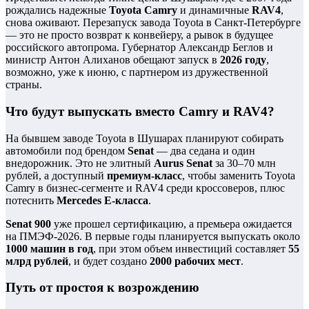
рождались надежные
Toyota Camry
и динамичные
RAV4
,
снова оживают. Перезапуск завода Toyota в Санкт-Петербурге
— это не просто возврат к конвейеру, а рывок в будущее
российского автопрома. Губернатор Александр Беглов и
министр Антон Алиханов обещают запуск в
2026 году
,
возможно, уже к июню, с партнером из дружественной
страны.
Что будут выпускать вместо Camry и RAV4?
На бывшем заводе Toyota в Шушарах планируют собирать
автомобили под брендом
Senat
— два седана и один
внедорожник. Это не элитный
Aurus Senat
за 30–70 млн
рублей, а доступный
премиум-класс
, чтобы заменить Toyota
Camry в бизнес-сегменте и RAV4 среди кроссоверов, плюс
потеснить
Mercedes E-класса
.
Senat 900
уже прошел сертификацию, а премьера ожидается
на ПМЭФ-2026. В первые годы планируется выпускать около
1000 машин в год
, при этом объем инвестиций составляет
55
млрд рублей
, и будет создано
2000 рабочих мест
.
Путь от простоя к возрождению