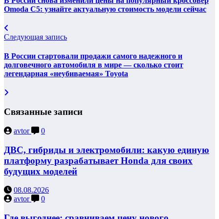
В России снова изменили цены на популярный кроссовер
Omoda C5: узнайте актуальную стоимость модели сейчас
Следующая запись
В России стартовали продажи самого надежного и
долговечного автомобиля в мире — сколько стоит
легендарная «неубиваемая» Toyota
Связанные записи
avtor
0
ДВС, гибриды и электромобили: какую единую
платформу разрабатывает Honda для своих
будущих моделей
08.08.2026
avtor
0
Где выгоднее: сравниваем цену нового