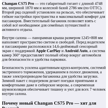
Changan CS75 Pro
— это габаритный гигант с длиной 4748
мм, шириной 1870 мм и колесной базой 2786 мм (по ОТТС).
Второй ряд сидений установлен на рельсах, что обеспечивает
гибкие настройки пространства и максимальный комфорт для
пассажиров. Вместительный багажник позволяет взять с
собой всё необходимое для семейных путешествий и
активного отдыха.
Внутри салона — панорамная крыша размером 1245×808 мм
наполняет пространство светом и свободой. Перед водителем
и пассажирами расположился 14,6-дюймовый сенсорный
экран с поддержкой
Apple CarPlay
и
Android Auto
, а система
камер 360° предоставляет полный обзор вокруг автомобиля
для безопасности и удобства парковки.
Безопасность усилена адаптивным круиз-контролем, системой
экстренного торможения, удержанием в полосе движения, а
также электроприводом багажника для удобства загрузки.
Зимний пакет с подогревом делает поездки приятными и
комфортными даже в сибирские морозы, а современная
шумоизоляция обеспечивает тишину и уют для всех 7 человек
внутри салона.
Почему новый Changan CS75 Pro — хит для