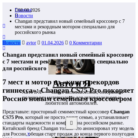
Перейти
Главная
08.08.2026
к
Новости
содержимому
Changan представил новый семейный кроссовер с 7
местами и рекордным мотором специально для
российского рынка
Новости
avtor
01.04.2026
0 Комментарии
Changan представил новый семейный кроссовер
с 7 местами и рекордным мотором специально
для российского рынка
7 мест и мотор из «книги рекордов
Авто и Я
гиннесса»: Changan CS75 Pro покоряет
«Авто и Я» — сайт с автоновостями, обзорами и
Россию новым семейным кроссовером
полезными материалами для автовладельцев и
любителей автомобилей.
Представьте: просторный семиместный кроссовер
Changan
CS75 Pro
, который не просто возит семью, а устанавливает
стандарты надежности и комфорта на российском рынке.
Китайский бренд Changan только что анонсировал эту модель
×
для России, обещая старт продаж до конца первого полугодия