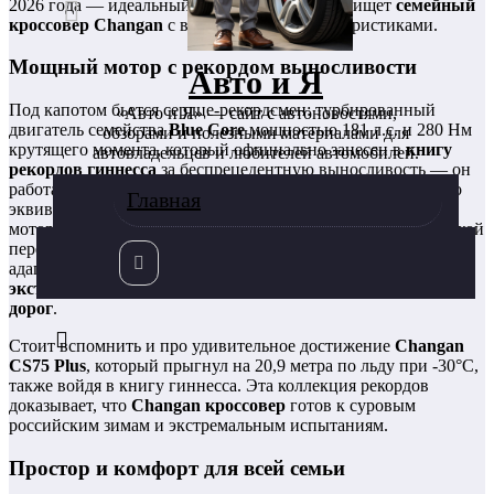
2026 года — идеальный вариант для тех, кто ищет
семейный
кроссовер Changan
с выдающимися характеристиками.
Мощный мотор с рекордом выносливости
Авто и Я
Под капотом бьется сердце-рекордсмен: турбированный
«Авто и Я» — сайт с автоновостями,
двигатель семейства
Blue Core
мощностью 181 л.с. и 280 Нм
обзорами и полезными материалами для
крутящего момента, который официально занесен в
книгу
автовладельцев и любителей автомобилей.
рекордов гиннесса
за беспрецедентную выносливость — он
работал на максимальных оборотах 259 часов 46 минут, что
Главная
эквивалентно 52 000 км пробега без единой поломки. Этот
мотор сочетается с 7-ступенчатой роботизированной коробкой
передач, передним приводом и расходом топлива,
адаптированным под АИ-92 —
надежность, проверенная
экстремальными условиями, теперь для ваших семейных
дорог
.
Стоит вспомнить и про удивительное достижение
Changan
CS75 Plus
, который прыгнул на 20,9 метра по льду при -30°C,
также войдя в книгу гиннесса. Эта коллекция рекордов
доказывает, что
Changan кроссовер
готов к суровым
российским зимам и экстремальным испытаниям.
Простор и комфорт для всей семьи