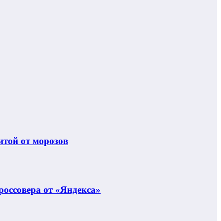
итой от морозов
россовера от «Яндекса»