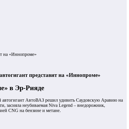
ит на «Иннопроме»
автогигант представит на «Иннопроме»
е» в Эр-Рияде
й автогигант АвтоВАЗ решил удивить Саудовскую Аравию на
ти, засияла неубиваемая Niva Legend – внедорожник,
сией CNG на бензине и метане.