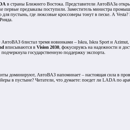
ADA
в страны Ближнего Востока. Представители АвтоВАЗа открыто
 Уже первые предзаказы поступили. Заместитель министра пром
 для пустынь, где люксовые кроссоверы тонут в песке. А Vesta?
Рияда.
втоВАЗ блистал тремя новинками – Iskra, Iskra Sport и Azimut,
nd
вписываются в
Vision 2030
, фокусируясь на надежности и д
подчеркнула государственную поддержку экспорта.
ганты доминируют, АвтоВАЗ напоминает – настоящая сила в пров
йеры в пустыне? Читатели, что думаете: поедет ли LADA по ар