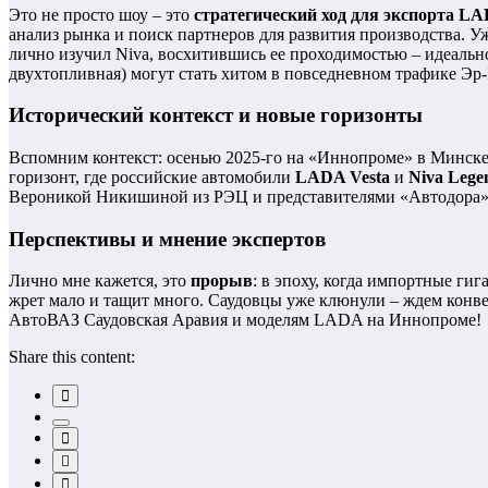
Это не просто шоу – это
стратегический ход для экспорта L
анализ рынка и поиск партнеров для развития производства.
лично изучил Niva, восхитившись ее проходимостью – идеально
двухтопливная) могут стать хитом в повседневном трафике Эр-
Исторический контекст и новые горизонты
Вспомним контекст: осенью 2025-го на «Иннопроме» в Минске А
горизонт, где российские автомобили
LADA Vesta
и
Niva Lege
Вероникой Никишиной из РЭЦ и представителями «Автодора» 
Перспективы и мнение экспертов
Лично мне кажется, это
прорыв
: в эпоху, когда импортные ги
жрет мало и тащит много. Саудовцы уже клюнули – ждем конве
АвтоВАЗ Саудовская Аравия и моделям LADA на Иннопроме!
Share this content: