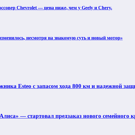
совер Chevrolet — цена ниже, чем у Geely и Chery.
изменилось, несмотря на знакомую суть и новый мотор»
ника Esteo с запасом хода 800 км и надежной защ
Алиса» — стартовал предзаказ нового семейного к